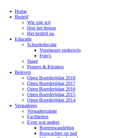
Home
Bedrijf
Wie zijn wij
Hoe het begon
Het bedrijf nu
Educatie
Schooleducatie
Voortgezet onderwijs
Foto's
Stage
Peuters & Kleuters
Beleven
Open Boerderijdag 2018
Open Boerderijdag 2017
Open Boerderijdag 2016
Open Boerderijdag 2015
Open Boerderijdag 2014
Vergaderen
Vergaderruimte
Faciliteiten
Even wat anders
Boerenwandeling
Boswachter op pad