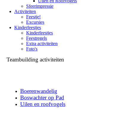
Uilen en Roofvogels
Sfeerimpressie
Activiteiten
Feestje!
Excursies
Kinderfeestjes
Kinderfeestjes
Feestregels
Extra activiteiten
Foto's
Teambuilding activiteiten
Boerenwandelig
Boswachter op Pad
Uilen en roofvogels