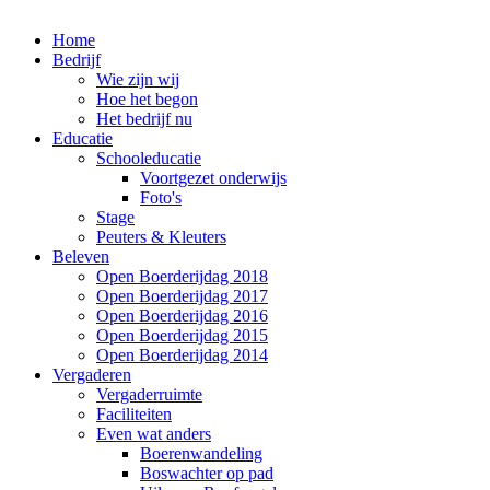
Home
Bedrijf
Wie zijn wij
Hoe het begon
Het bedrijf nu
Educatie
Schooleducatie
Voortgezet onderwijs
Foto's
Stage
Peuters & Kleuters
Beleven
Open Boerderijdag 2018
Open Boerderijdag 2017
Open Boerderijdag 2016
Open Boerderijdag 2015
Open Boerderijdag 2014
Vergaderen
Vergaderruimte
Faciliteiten
Even wat anders
Boerenwandeling
Boswachter op pad