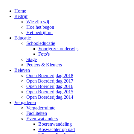
Home
Bedrijf
Wie zijn wij
Hoe het begon
Het bedrijf nu
Educatie
Schooleducatie
Voortgezet onderwijs
Foto's
Stage
Peuters & Kleuters
Beleven
Open Boerderijdag 2018
Open Boerderijdag 2017
Open Boerderijdag 2016
Open Boerderijdag 2015
Open Boerderijdag 2014
Vergaderen
Vergaderruimte
Faciliteiten
Even wat anders
Boerenwandeling
Boswachter op pad