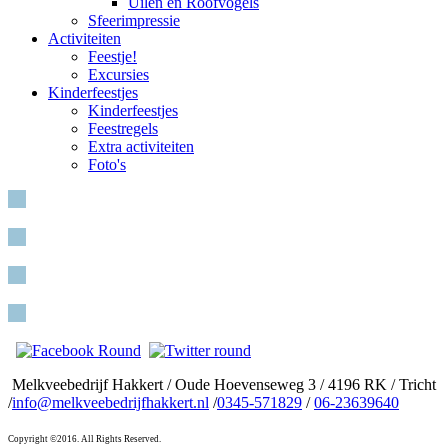
Uilen en Roofvogels
Sfeerimpressie
Activiteiten
Feestje!
Excursies
Kinderfeestjes
Kinderfeestjes
Feestregels
Extra activiteiten
Foto's
Melkveebedrijf Hakkert / Oude Hoevenseweg 3 / 4196 RK / Tricht
/
info@melkveebedrijfhakkert.nl
/
0345-571829
/
06-23639640
Copyright ©2016. All Rights Reserved.